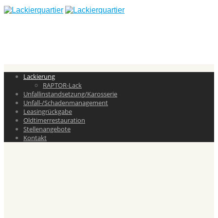
Lackierung
RAPTOR-Lack
Unfallinstandsetzung/Karosserie
Unfall-/Schadenmanagement
Leasingrückgabe
Oldtimerrestauration
Stellenangebote
Kontakt