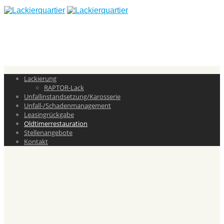
Lackierung
RAPTOR-Lack
Unfallinstandsetzung/Karosserie
Unfall-/Schadenmanagement
Leasingrückgabe
Oldtimerrestauration
Stellenangebote
Kontakt